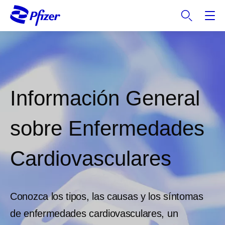
S
k
i
p
t
o
m
a
Información General
i
n
sobre Enfermedades
c
o
n
Cardiovasculares
t
e
n
Conozca los tipos, las causas y los síntomas
t
de enfermedades cardiovasculares, un